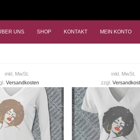
ÜBER UNS
SHOP
KONTAKT
MEIN KONTO
inkl. MwSt.
inkl. MwSt.
gl.
Versandkosten
zzgl.
Versandkos