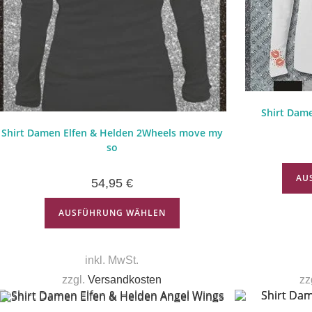
Shirt Dame
Shirt Damen Elfen & Helden 2Wheels move my
so
AU
54,95
€
AUSFÜHRUNG WÄHLEN
inkl. MwSt.
zzgl.
Versandkosten
zz