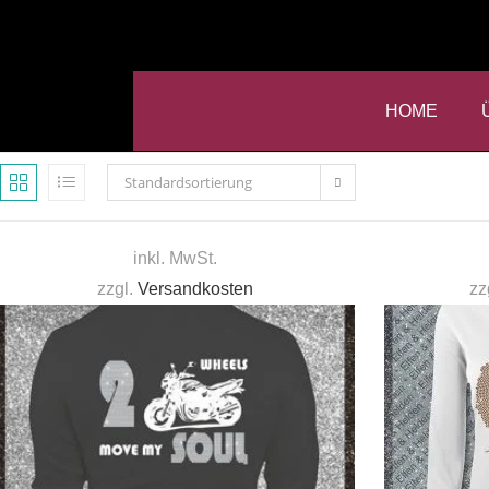
HOME
Standardsortierung
inkl. MwSt.
zzgl.
Versandkosten
zz