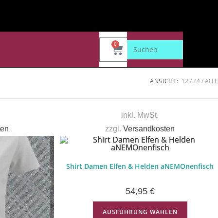
0
ANSICHT:
12
24
ALLE
inkl. MwSt.
ten
zzgl.
Versandkosten
Shirt Damen Elfen & Helden aNEMOnenfisch
54,95
€
AUSFÜHRUNG WÄHLEN