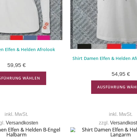
n Elfen & Helden Afrolook
Shirt Damen Elfen & Helden A
59,95
€
54,95
€
SFÜHRUNG WÄHLEN
AUSFÜHRUNG WÄH
inkl. MwSt.
inkl. MwSt.
gl.
Versandkosten
zzgl.
Versandkos