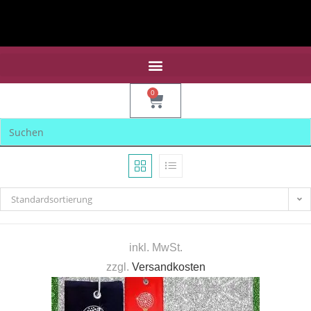
0
Standardsortierung
inkl. MwSt.
zzgl.
Versandkosten