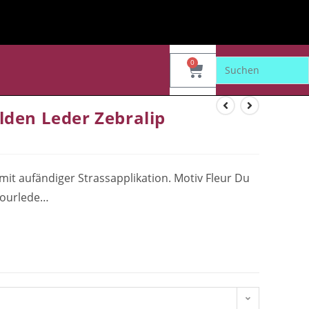
0
lden Leder Zebralip
mit aufändiger Strassapplikation. Motiv Fleur Du
lourlede…