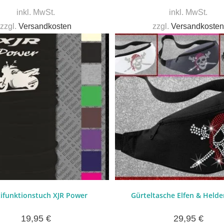
inkl. MwSt.
inkl. MwSt.
zzgl.
Versandkosten
zzgl.
Versandkosten
ifunktionstuch XJR Power
Gürteltasche Elfen & Helde
19,95
€
29,95
€