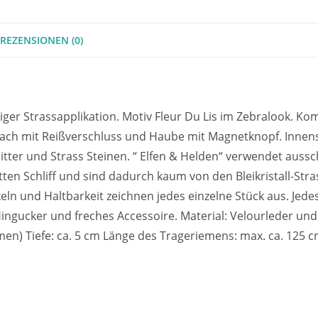
REZENSIONEN (0)
ger Strassapplikation. Motiv Fleur Du Lis im Zebralook. Ko
ach mit Reißverschluss und Haube mit Magnetknopf. Innense
tter und Strass Steinen. “ Elfen & Helden“ verwendet aussch
tten Schliff und sind dadurch kaum von den Bleikristall-Stra
ln und Haltbarkeit zeichnen jedes einzelne Stück aus. Jedes
 Hingucker und freches Accessoire. Material: Velourleder u
en) Tiefe: ca. 5 cm Länge des Trageriemens: max. ca. 125 c