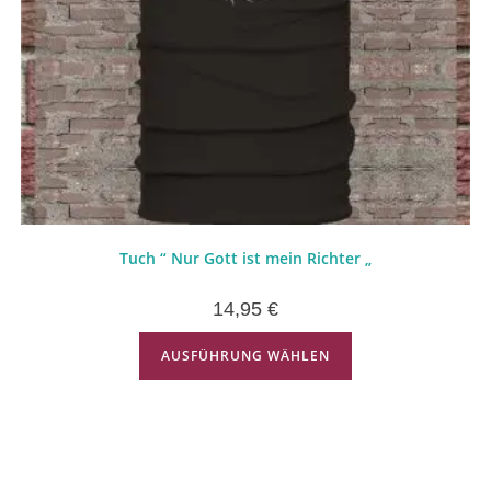
Tuch “ Nur Gott ist mein Richter „
14,95
€
AUSFÜHRUNG WÄHLEN