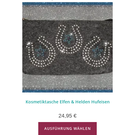
Kosmetiktasche Elfen & Helden Hufeisen
24,95
€
AUSFÜHRUNG WÄHLEN