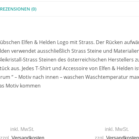
REZENSIONEN (0)
 hübschen Elfen & Helden Logo mit Strass. Der Rücken aufwän
Helden verwendet ausschließlich Strass Steine und Materiali
eikristall-Strass Steinen des österreichischen Herstellers 
ück aus. Jedes T-Shirt und Accessoire von Elfen & Helden ist
srum “ – Motiv nach innen – waschen Waschtemperatur maxim
 das Motiv kommen
inkl. MwSt.
inkl. MwSt.
zzgl.
Versandkosten
zzgl.
Versandkosten