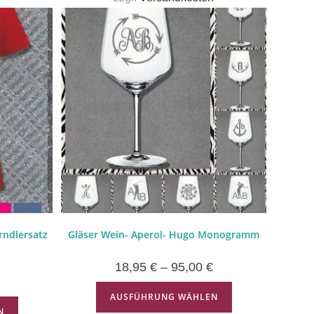
rndlersatz
Gläser Wein- Aperol- Hugo Monogramm
18,95
€
–
95,00
€
AUSFÜHRUNG WÄHLEN
N