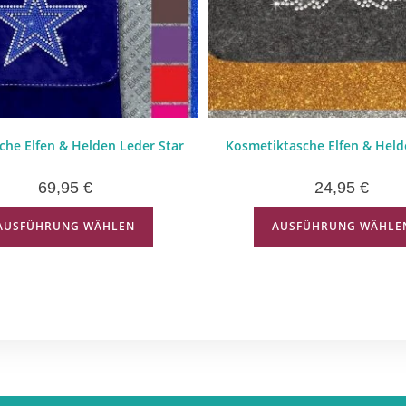
he Elfen & Helden Leder Star
Kosmetiktasche Elfen & Held
69,95
€
24,95
€
AUSFÜHRUNG WÄHLEN
AUSFÜHRUNG WÄHLE