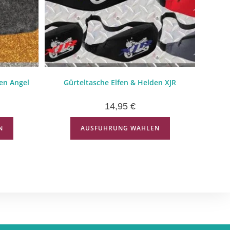
en Angel
Gürteltasche Elfen & Helden XJR
14,95
€
N
AUSFÜHRUNG WÄHLEN