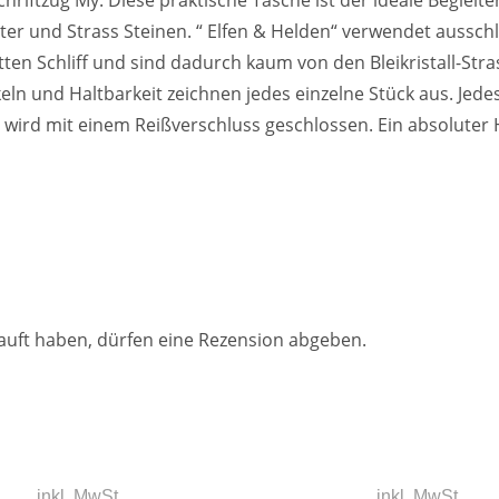
hriftzug My. Diese praktische Tasche ist der ideale Beglei
tter und Strass Steinen. “ Elfen & Helden“ verwendet ausschl
tten Schliff und sind dadurch kaum von den Bleikristall-Stra
ln und Haltbarkeit zeichnen jedes einzelne Stück aus. Jedes
 wird mit einem Reißverschluss geschlossen. Ein absoluter 
auft haben, dürfen eine Rezension abgeben.
inkl. MwSt.
inkl. MwSt.