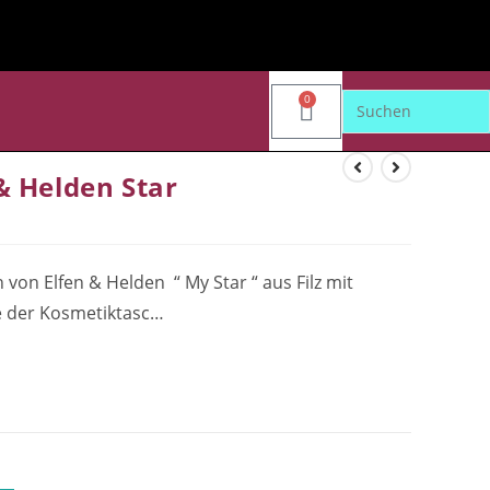
0
& Helden Star
n Elfen & Helden “ My Star “ aus Filz mit
be der Kosmetiktasc…