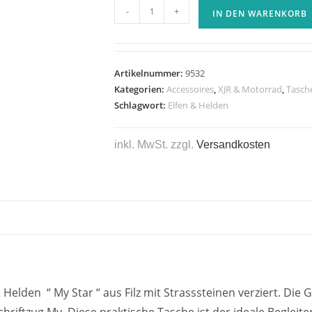
-
+
IN DEN WARENKORB
Artikelnummer:
9532
Kategorien:
Accessoires
,
XJR & Motorrad
,
Tasch
Schlagwort:
Elfen & Helden
inkl. MwSt.
zzgl.
Versandkosten
den “ My Star “ aus Filz mit Strasssteinen verziert. Die G