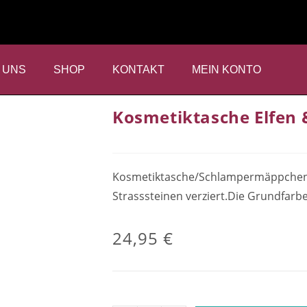
 UNS
SHOP
KONTAKT
MEIN KONTO
Kosmetiktasche Elfen 
Kosmetiktasche/Schlampermäppchen vo
Strasssteinen verziert.Die Grundfar
24,95
€