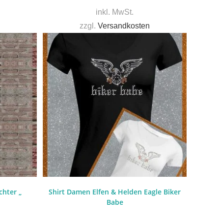
inkl. MwSt.
zzgl.
Versandkosten
chter „
Shirt Damen Elfen & Helden Eagle Biker
Babe