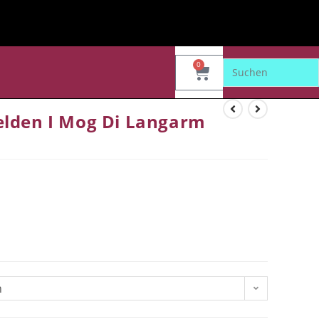
0
elden I Mog Di Langarm
n