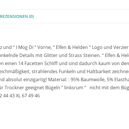
REZENSIONEN (0)
 und “ I Mog Di “ Vorne, “ Elfen & Helden “ Logo und Verzi
nkelnde Details mit Glitter und Strass Steinen. “ Elfen & He
en einen 14 Facetten Schliff und sind dadurch kaum von den B
eichmäßigkeit, strahlendes Funkeln und Haltbarkeit zeichnen
nd absolut einzigartig! Material: : 95% Baumwolle, 5% Elasth
r Trockner geeignet Bügeln “ linksrum “ nicht mit dem Bü
2 44 43 XL 67 49 46