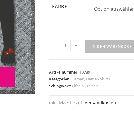
FARBE
Option auswähle
-
+
IN DEN WARENKORB
Artikelnummer:
10789
Kategorien:
Damen
,
Damen Shirts
Schlagwort:
Elfen & Helden
inkl. MwSt.
zzgl.
Versandkosten