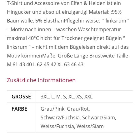
T-Shirt und Accessoire von Elfen & Helden ist ein
Hingucker und absolut einzigartig! Material: :95%
Baumwolle, 5% ElasthanPflegehinweise: “ linksrum “
– Motiv nach innen – waschen Waschtemperatur
maximal 40°C nicht für Trockner geeignet Bügeln “
linksrum “ – nicht mit dem Bügeleisen direkt auf das
Motiv kommenMaße: Größe Länge Brustweite Taille
M 61 43 40 L 62 45 42 XL 63 46 43
Zusätzliche Informationen
GRÖSSE
3XL, L, M, S, XL, XS, XXL
FARBE
Grau/Pink, Grau/Rot,
Schwarz/Fuchsia, Schwarz/Siam,
Weiss/Fuchsia, Weiss/Siam