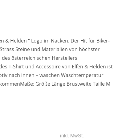
 & Helden “ Logo im Nacken. Der Hit für Biker-
 Strass Steine und Materialien von höchster
n des österreichischen Herstellers
E & H IM SOCIAL WEB
des T-Shirt und Accessoire von Elfen & Helden ist
– Motiv nach innen – waschen Waschtemperatur
ersenden
​Folgen Sie mir auf Facebook,
tiv kommenMaße: Größe Länge Brustweite Taille M
rtsteuer.
Instagram, Twitter und Pinterest.
Tauschen Sie sich mit der
 100,00 €
Community aus und bleiben Sie
tschland
immer up to date.
 250,00 €
inkl. MwSt.