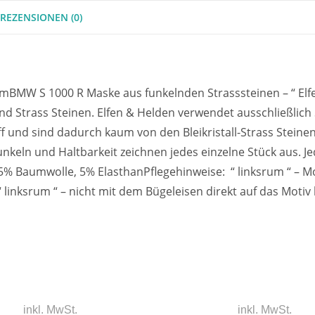
REZENSIONEN (0)
mBMW S 1000 R Maske aus funkelnden Strasssteinen – “ Elfen
und Strass Steinen. Elfen & Helden verwendet ausschließlich
ff und sind dadurch kaum von den Bleikristall-Strass Steine
LARTEN
VERSANDKOSTEN
nkeln und Haltbarkeit zeichnen jedes einzelne Stück aus. Je
 :95% Baumwolle, 5% ElasthanPflegehinweise: “ linksrum “ 
skasse
​Innerhalb Deutschland v
“ linksrum “ – nicht mit dem Bügeleisen direkt auf das Mo
wir für 5,90€ inkl. Mehrwe
Ab einem Bestellwert von
liefern wir innerhalb Deu
versandkostenfrei.
Ab einem Bestellwert von
inkl. MwSt.
inkl. MwSt.