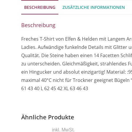
BESCHREIBUNG
ZUSÄTZLICHE INFORMATIONEN
Beschreibung
Freches T-Shirt von Elfen & Helden mit Langem Ar
Ladies. Aufwändige funkelnde Details mit Glitter 
Qualität. Die Steine haben einen 14 Facetten Schli
KUNDENSERVICE
BEZAH
zu unterscheiden. Gleichmäßigkeit, strahlendes Fu
ein Hingucker und absolut einzigartig! Material:
Registrieren
Vorau
maximal 40°C nicht für Trockner geeignet Bügeln 
Mein Konto
61 43 40 L 62 45 42 XL 63 46 43
Kontakt
Versand
Zahlung
Ähnliche Produkte
Impressum
AGB
inkl. MwSt.