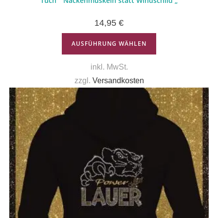
Tuch “ Nackenmuskeln statt Windschild „
14,95
€
AUSFÜHRUNG WÄHLEN
inkl. MwSt.
zzgl.
Versandkosten